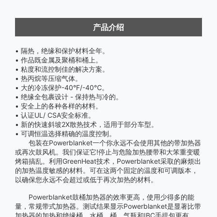
产品介绍
• 隔热，绝缘和保护材料全年。
• 作品既金属及聚桶和桶上。
• 粘度和流控制佳的解决方案。
• 热丙烷等压缩气体。
• 大的冷冻保护-40°F/-40℃。
• 绝缘全包裹设计 - 保持热与冷的。
• 安全上的各种各样的材料。
• 认证UL/ CSA安全标准。
• 新的快速斜坡2X散热技术，适用于部分车型。
• 可调恒温选择精确的温度控制。
包装在Powerblanket一个你永远不会使用其他的带加热器
或再次鼓风机。我们保证它!停止与危险加热腰带和大笨重变暖
烤箱搞乱。利用GreenHeat技术，Powerblanket采取的麻烦出
的加热温度敏感的材料。可在这两个固定的温度和可调版本，
以确保您永远不会超过或低于再次加热的材料。
Powerblanket鼓桶加热器的效率更高，使用少得多的能
量，常规带式加热器。测试结果显示Powerblanket是显著比带
加热器的加热和绝缘桶，水桶，桶，气瓶和IBC手提包更有